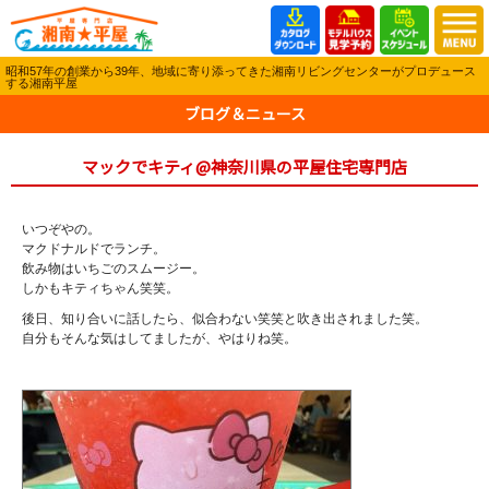
昭和57年の創業から39年、地域に寄り添ってきた湘南リビングセンターがプロデュース
する湘南平屋
ブログ＆ニュース
マックでキティ@神奈川県の平屋住宅専門店
いつぞやの。
マクドナルドでランチ。
飲み物はいちごのスムージー。
しかもキティちゃん笑笑。
後日、知り合いに話したら、似合わない笑笑と吹き出されました笑。
自分もそんな気はしてましたが、やはりね笑。