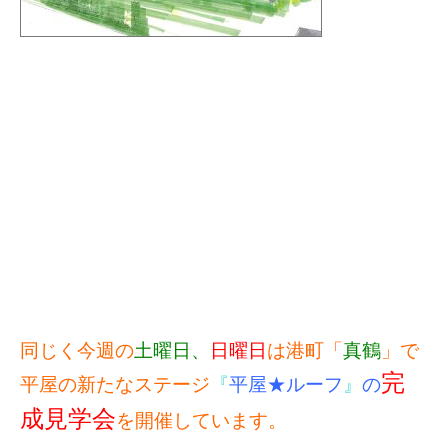
同じく今週の
土曜日、
日曜日
は港町「
真鶴
」で
完
平屋の新たなステージ
『
平屋★ルーフ
』
の
成見学会
を開催しています。