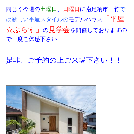
同じく今週の
土曜日
、
日曜日
に南足柄市三竹
で
「平屋
は新しい平屋スタイルの
モデルハウス
☆ぷらす」
見学会
の
を開催しておりますの
で一度ご体感下さい！
是非、ご予約の上ご来場下さい！！