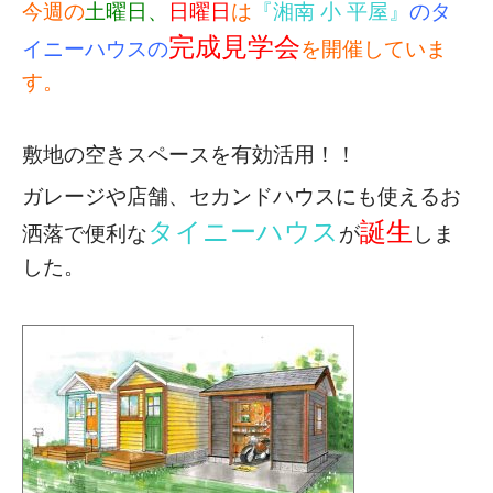
今週の
土曜日、
日曜日
は
『湘南 小 平屋』
のタ
完成見学会
イニーハウスの
を開催していま
す。
敷地の空きスペースを有効活用！！
ガレージや店舗、セカンドハウスにも使える
お
タイニーハウス
誕生
洒落で便利な
が
しま
した。