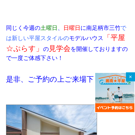
同じく今週の
土曜日
、
日曜日
に南足柄市三竹
で
「平屋
は新しい平屋スタイルの
モデルハウス
☆ぷらす」
見学会
の
を開催しておりますの
で一度ご体感下さい！
✕
是非、ご予約の上ご来場下さい！！