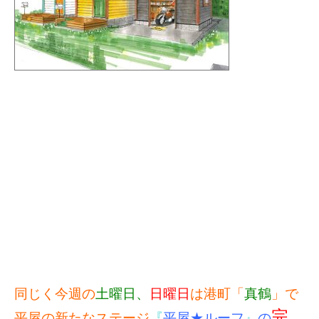
同じく今週の
土曜日、
日曜日
は港町「
真鶴
」で
完
平屋の新たなステージ
『
平屋★ルーフ
』
の