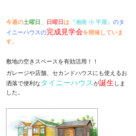
今週の
土曜日、
日曜日
は
『湘南 小 平屋』
のタ
完成見学会
イニーハウスの
を開催していま
す。
敷地の空きスペースを有効活用！！
ガレージや店舗、セカンドハウスにも使える
お
タイニーハウス
誕生
洒落で便利な
が
しま
した。