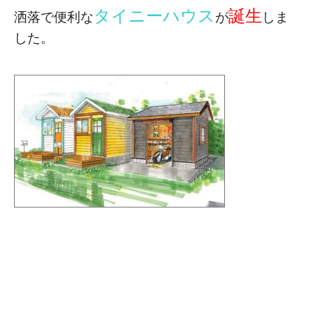
タイニーハウス
誕生
洒落で便利な
が
しま
した。