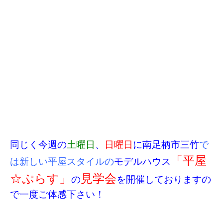
同じく今週の
土曜日
、
日曜日
に南足柄市三竹
で
「平屋
は新しい平屋スタイルの
モデルハウス
☆ぷらす」
見学会
の
を開催しておりますの
で一度ご体感下さい！