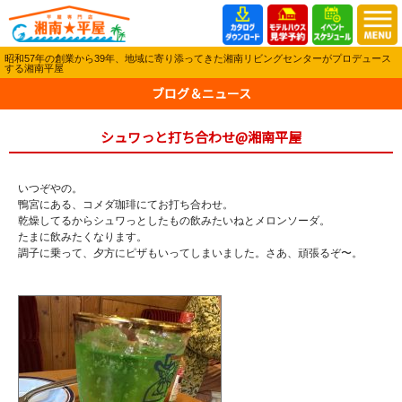
昭和57年の創業から39年、地域に寄り添ってきた湘南リビングセンターがプロデュース
する湘南平屋
ブログ＆ニュース
シュワっと打ち合わせ@湘南平屋
いつぞやの。
鴨宮にある、コメダ珈琲にてお打ち合わせ。
乾燥してるからシュワっとしたもの飲みたいねとメロンソーダ。
たまに飲みたくなります。
調子に乗って、夕方にピザもいってしまいました。さあ、頑張るぞ〜。