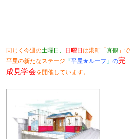
同じく今週の
土曜日、
日曜日
は港町「
真鶴
」で
完
平屋の新たなステージ
『
平屋★ルーフ
』
の
成見学会
を開催しています。