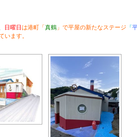
、
日曜日
は港町「
真鶴
」で平屋の新たなステージ
『
ています。