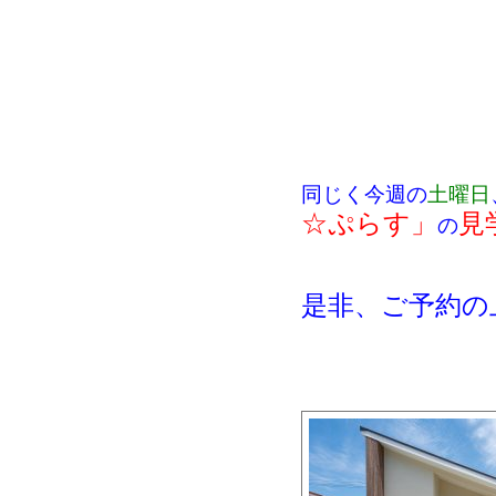
同じく今週の
土曜日
☆ぷらす」
見
の
是非、ご予約の