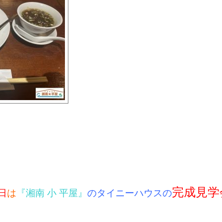
完成見学
日
は
『湘南 小 平屋』
のタイニーハウスの