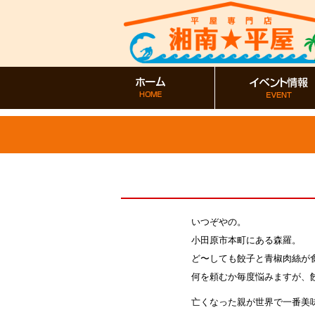
いつぞやの。
小田原市本町にある森羅。
ど〜しても餃子と青椒肉絲が
何を頼むか毎度悩みますが、
亡くなった親が世界で一番美