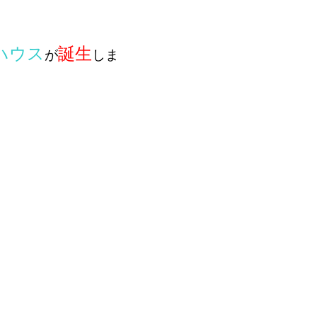
ハウス
誕生
が
しま