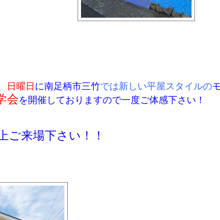
、
日曜日
に南足柄市三竹
では新しい平屋スタイルの
学会
を開催しておりますので一度ご体感下さい！
上ご来場下さい！！