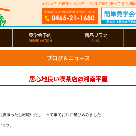
昭和57年の創業から39年、地域に寄り添ってきた
ブログ＆ニュース
居心地良い喫茶店@湘南平屋
。
お腹減ったし喉乾いたし…って事でお店に飛び込みました
。
ピラフ。
。