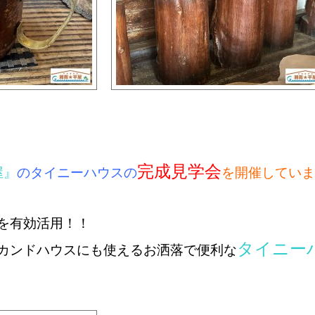
完成見学会
屋』
のタイニーハウスの
を開催していま
を有効活用！！
タイニー
カンドハウスにも使える
お洒落で便利な