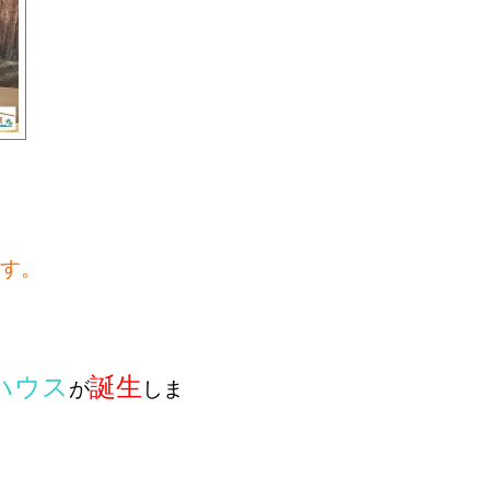
す。
ハウス
誕生
が
しま