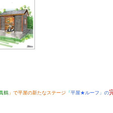
真鶴
」で平屋の新たなステージ
『
平屋★ルーフ
』
の