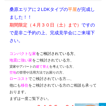
桑原エリアに２LDKタイプの
平屋
が
完成し
ました！！
期間限定（４月３０日（土）まで）
ですの
で是非ご予約の上、完成見学会にご来場下
さい。
コンパクトな家
をご検討されている方、
地震に強い家
をご検討されている方、
貸家やアパートの
建て替え
を考えている方、
空地
の管理や活用方法でお困りの方、
ローコスト
でご検討されている方…、
他にも
移住
をご検討されている方のご相談も承って
おります。
まずは一度ご覧下さい。