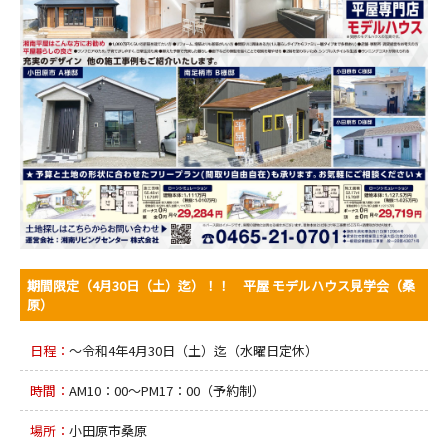
期間限定（4月30日（土）迄）！！ 平屋 モデルハウス見学会（桑
原）
日程：
～令和4年4月30日（土）迄（水曜日定休）
時間：
AM10：00～PM17：00（予約制）
場所：
小田原市桑原