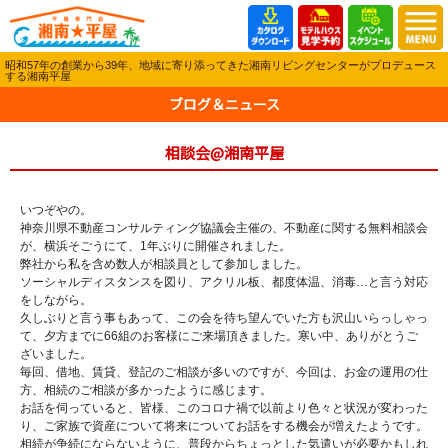
昭和57年の創業から39年、地域に寄り添ってきた湘南リビングセンターがプロデュース
する湘南平屋
ブログ＆ニュース
相談会@湘南平屋
いつぞやの。
神奈川県不動産コンサルティング協議会主催の、不動産に関する無料相談会
が、横浜そごうにて、1年ぶりに開催されました。
弊社から私を含め数人が相談員として参加しました。
ソーシャルディスタンスを図り、アクリル板、都度体温、消毒…と言う対応
をしながら。
久しぶりと言う事もあって、この会を待ち望んでいた方も沢山いらっしゃっ
て、夕方までに66組のお客様にご来場頂きました。寒い中、ありがとうご
ざいました。
毎回、借地、賃貸、登記のご相談が多いのですが、今回は、お金の運用の仕
方、相続のご相談が多かったように感じます。
お話を伺っていると、皆様、このコロナ禍で以前より色々と状況が変わった
り、ご家族で資産について将来についてお話をする機会が増えたようです。
相続が争続にならないように、普段からちょっとした気遣いが必要かもしれ