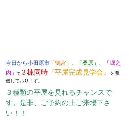
今日から
小田原市
「鴨宮」
、
「桑原」
、
「堀之
３棟同時
『平屋完成見学会』
内」
を開
で
催しております。
３種類の平屋を見れるチャンスで
す。是非、ご予約の上ご来場下さ
い！！