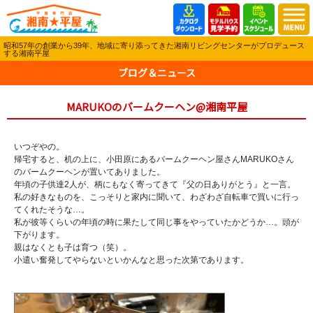
昭和57年の創業から39年、地域に寄り添ってきた湘南リビングセンターがプロデュース
する湘南平屋
ブログ＆ニュース
MARUKOのバームクーヘン@湘南平屋
いつぞやの。
帰宅すると、机の上に、小田原にあるバームクーヘン屋さんMARUKOさん
のバームクーヘンが置いてありました。
年頃の子供達2人が、柄にもなく寄ってきて『父の日ありがとう』と一言。
私の好きなものを、こっそりと家内に聞いて、わざわざ自転車で買いに行っ
てくれたそうな…。
私が彼等くらいの年頃の時に果たして同じ事をやっていたかどうか…。頭が
下がります。
親はなくとも子は育つ（笑）。
小遣い奮発してやらないといかんなと思った次第であります。