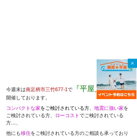
✕
『平屋見学会』
今週末は
南足柄市三竹677-1
で
を
開催しております。
コンパクトな家
をご検討されている方、
地震に強い家
を
ご検討されている方、
ローコスト
でご検討されている
方…、
他にも
移住
をご検討されている方のご相談も承っており