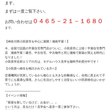
ます。
まずは一度ご覧下さい。
０４６５－２１－１６８０
お問い合わせは
まで。
【神奈川県小田原市を中心に展開！湘南平屋！】
今、全国で話題の平屋住宅専門店がついに、小田原市に上陸！平屋住宅専門
店 湘南平屋！建売、中古住宅、中古物件と同じ価格で新築が買える時代に
なりました！
小田原市近郊エリアの方は、モデルハウス見学を随時予約受付中です！
【小田原へ移住を検討されている方へ】
交通機関が充実しているから都心とも大きな距離感なく、自然に恵まれて子
育てにも最適な環境。さらに生活がしやすく治安もいい小田原移住はいかが
でしょうか。
————————————
【イベント情報】
『新築を探しているけど、お金が…。』
という方は、見るだけ！見学会へ是非一度ご参加下さい。