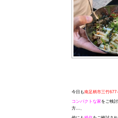
今日も
南足柄市三竹677-
コンパクトな家
をご検討
方…、
他にも
移住
をご検討され