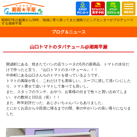
昭和57年の創業から39年、地域に寄り添ってきた湘南リビングセンターがプロデュース
する湘南平屋
ブログ＆ニュース
山口トマトのタバチュール@湘南平屋
開成町にある、焼きたてパンの店ラシーヌの5月の新商品、トマトの水分だ
けで作ったと言う、『山口トマトのタバチュール』！！
中井町にある山口さんちのトマトを使っているようです。
トマトの風味が良く、これだけでも美味しい。スープに浸して浸パンにした
り、トマト乗せて追いトマトして食べても良いし。
また、スタッフのランチ、おやつ、お客様の分まで色々と買い占めてしま
い、その数何と102点（笑）！！
また、昨年好評だった、あじさいちゃんパンもありました。
とにかくお店から小田原に帰るまでの間、車の中がパンの良い香りになりま
した