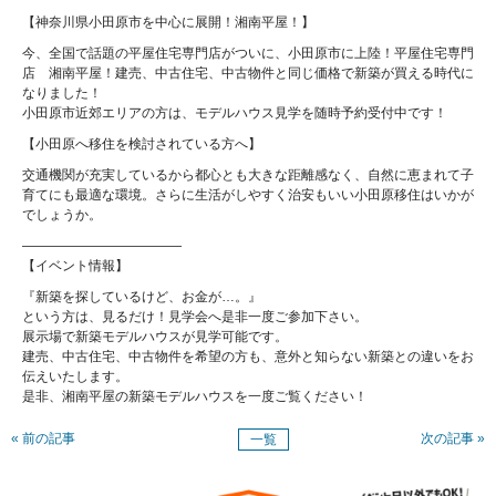
【神奈川県小田原市を中心に展開！湘南平屋！】
今、全国で話題の平屋住宅専門店がついに、小田原市に上陸！平屋住宅専門
店 湘南平屋！建売、中古住宅、中古物件と同じ価格で新築が買える時代に
なりました！
小田原市近郊エリアの方は、モデルハウス見学を随時予約受付中です！
【小田原へ移住を検討されている方へ】
交通機関が充実しているから都心とも大きな距離感なく、自然に恵まれて子
育てにも最適な環境。さらに生活がしやすく治安もいい小田原移住はいかが
でしょうか。
————————————
【イベント情報】
『新築を探しているけど、お金が…。』
という方は、見るだけ！見学会へ是非一度ご参加下さい。
展示場で新築モデルハウスが見学可能です。
建売、中古住宅、中古物件を希望の方も、意外と知らない新築との違いをお
伝えいたします。
是非、湘南平屋の新築モデルハウスを一度ご覧ください！
« 前の記事
次の記事 »
一覧