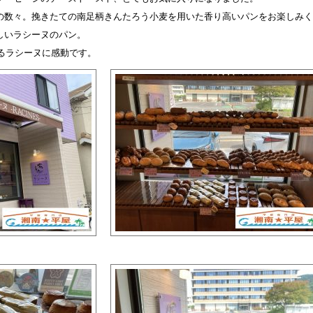
の数々。挽きたての南足柄きんたろう小麦を用いた香り高いパンをお楽しみく
しいラシーヌのパン。
るラシーヌに感動です
。