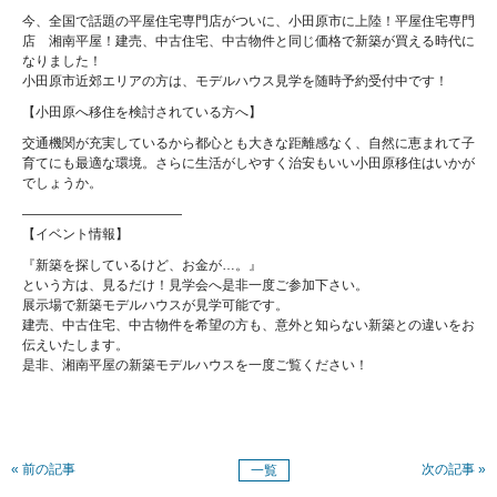
今、全国で話題の平屋住宅専門店がついに、小田原市に上陸！平屋住宅専門
店 湘南平屋！建売、中古住宅、中古物件と同じ価格で新築が買える時代に
なりました！
小田原市近郊エリアの方は、モデルハウス見学を随時予約受付中です！
【小田原へ移住を検討されている方へ】
交通機関が充実しているから都心とも大きな距離感なく、自然に恵まれて子
育てにも最適な環境。さらに生活がしやすく治安もいい小田原移住はいかが
でしょうか。
————————————
【イベント情報】
『新築を探しているけど、お金が…。』
という方は、見るだけ！見学会へ是非一度ご参加下さい。
展示場で新築モデルハウスが見学可能です。
建売、中古住宅、中古物件を希望の方も、意外と知らない新築との違いをお
伝えいたします。
是非、湘南平屋の新築モデルハウスを一度ご覧ください！
« 前の記事
次の記事 »
一覧