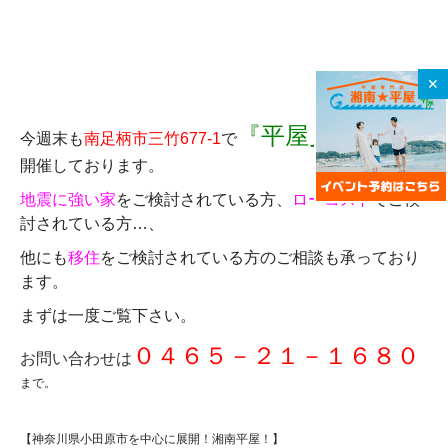
✕
『平屋見学会』
今週末も
南足柄市三竹677-1
で
を
開催しております。
地震に強い家
をご検討されている方、
ローコスト
でご検
討されている方…、
他にも
移住
をご検討されている方のご相談も承っており
ます。
まずは一度ご覧下さい。
０４６５－２１－１６８０
お問い合わせは
まで。
【神奈川県小田原市を中心に展開！湘南平屋！】