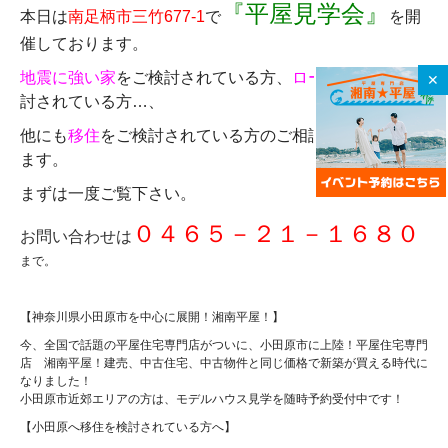
『平屋見学会』
本日は
南足柄市三竹677-1
で
を開
催しております。
地震に強い家
をご検討されている方、
ローコスト
でご検
✕
討されている方…、
他にも
移住
をご検討されている方のご相談も承っており
ます。
まずは一度ご覧下さい。
０４６５－２１－１６８０
お問い合わせは
まで。
【神奈川県小田原市を中心に展開！湘南平屋！】
今、全国で話題の平屋住宅専門店がついに、小田原市に上陸！平屋住宅専門
店 湘南平屋！建売、中古住宅、中古物件と同じ価格で新築が買える時代に
なりました！
小田原市近郊エリアの方は、モデルハウス見学を随時予約受付中です！
【小田原へ移住を検討されている方へ】