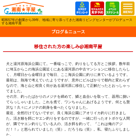
昭和57年の創業から39年、地域に寄り添ってきた湘南リビングセンターがプロデュース
する湘南平屋
ブログ＆ニュース
移住された方の楽しみ@湘南平屋
犬と湯河原海浜公園にて。一番端っこで、釣りをしてる方とご挨拶。数年前
に埼玉からこの海浜公園近くにある湯河原の中古マンションに移住したらし
く、月曜日から金曜日まで毎日、ここ海浜公園に釣りに来ているようです。
最初は、熱海で考えていたようですが、意外にビルばかりで都内と変わらず
なので、海と山と程良く街がある湯河原に移住して正解だったとおっしゃっ
てました。
その方、釣ったばかりのメジナを締めて、鱗と血合いを取って、器用に捌い
てらっしゃいました。これを煮て、ワンちゃんにあげるようです。何とも贅
沢な！久々にメジナの刺身を食べたくなりました。
最近、全然行けてないですが、良く海浜公園にアオリイカ釣りに行きまし
た。活き鯵を餌にヤエン釣りをするのですが、一緒に行ったオトボケな人間
が、隣でヤエン釣りしている人の、活き餌を釣って、『これは俺のアジ
だ！！』と怒られていました（笑）。だろうね（笑）。私、寝たふりしまし
た。