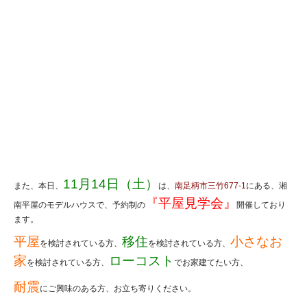
11
月14
日（土）
また、本日、
は、
南足柄市三竹677-1
にある、湘
『平屋見学会』
南平屋のモデルハウスで、予約制の
開催しており
ます。
平屋
移住
小さなお
を検討されている方、
を検討されている方、
家
ローコスト
を検討されている方、
でお家建てたい方、
耐震
にご興味のある方、お立ち寄りください。