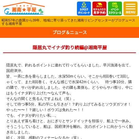
昭和57年の創業から39年、地域に寄り添ってきた湘南リビングセンターがプロデュース
する湘南平屋
ブログ＆ニュース
隠居丸でイナダ釣り続編@湘南平屋
隠居丸で、釣れるポイントに連れて行ってもらいました。早川漁港を出て、
国府津沖。
皆、一斉に糸を垂らしました。水深50mくらい。そこから8回巻いて3回し
ゃくって、また8回巻く。そんな感じで水深42mくらい。 待つ事10分。隣
の隣で、サバが釣れ出しました。その隣も裏側も。どうやらサバ祭り。中に
はもうイナダ釣り上げた〜なんて声も。
そんなの聞くと焦るんですよねえ（笑）。
そして待つ事5分。私の竿にも引きが！？釣り上げてみるとソウダガツオ！
やった〜〜！？嬉しい！ボウズは免れた〜！！
でも、イナダが釣りたい私…。
とりあえず落ち着けと、おにぎりとサンドイッチを頬張り、船上で一休み。
そうこうしていると、船は、国府津沖を離れ、次のポイントに向かうべく動
き出しました。
続く。次回、感動のフィナーレなるか（笑）。