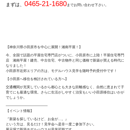
0465-21-1680
まずは、
までお問い合わせ下さい。
【神奈川県小田原市を中心に展開！湘南平屋！】
今、全国で話題の平屋住宅専門店がついに、小田原市に上陸！平屋住宅専門
店 湘南平屋！建売、中古住宅、中古物件と同じ価格で新築が買える時代に
なりました！
小田原市近郊エリアの方は、モデルハウス見学を随時予約受付中です！
【小田原へ移住を検討されている方へ】
交通機関が充実しているから都心とも大きな距離感なく、自然に恵まれて子
育てにも最適な環境。さらに生活がしやすく治安もいい小田原移住はいかが
でしょうか。
————————————
【イベント情報】
『新築を探しているけど、お金が…。』
という方は、見るだけ！見学会へ是非一度ご参加下さい。
展示場で新築モデルハウスが見学可能です。