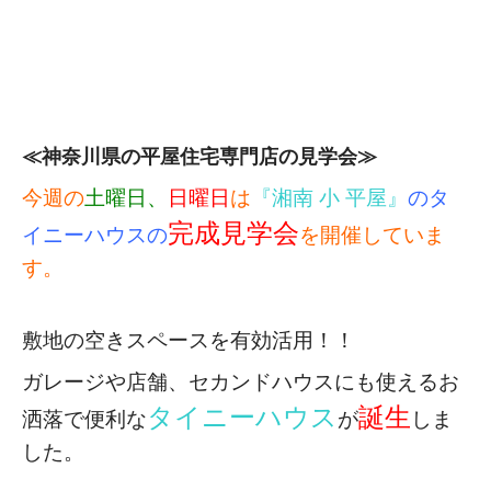
≪神奈川県の平屋住宅専門店の見学会≫
今週の
土曜日、
日曜日
は
『湘南 小 平屋』
のタ
完成見学会
イニーハウスの
を開催していま
す。
敷地の空きスペースを有効活用！！
ガレージや店舗、セカンドハウスにも使える
お
タイニーハウス
誕生
洒落で便利な
が
しま
した。