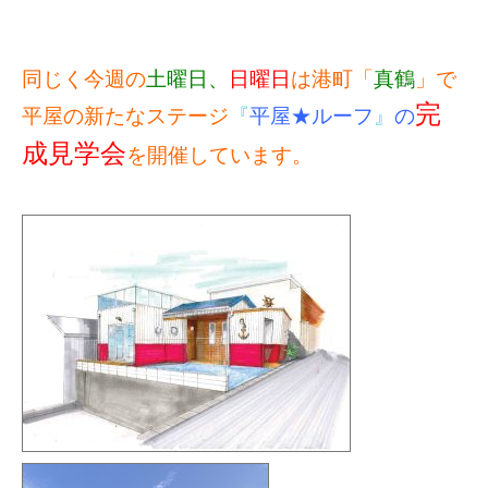
同じく今週の
土曜日、
日曜日
は港町「
真鶴
」で
完
平屋の新たなステージ
『
平屋★ルーフ
』
の
成見学会
を開催しています。