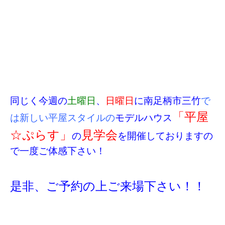
同じく今週の
土曜日
、
日曜日
に南足柄市三竹
で
「平屋
は新しい平屋スタイルの
モデルハウス
☆ぷらす」
見学会
の
を開催しておりますの
で一度ご体感下さい！
是非、ご予約の上ご来場下さい！！