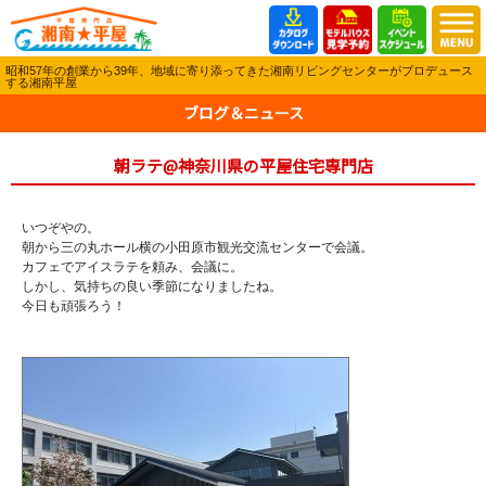
昭和57年の創業から39年、地域に寄り添ってきた湘南リビングセンターがプロデュース
する湘南平屋
ブログ＆ニュース
朝ラテ@神奈川県の平屋住宅専門店
いつぞやの。
朝から三の丸ホール横の小田原市観光交流センターで会議。
カフェでアイスラテを頼み、会議に。
しかし、気持ちの良い季節になりましたね。
今日も頑張ろう！