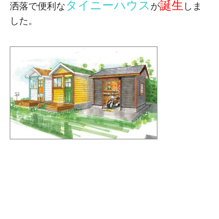
タイニーハウス
誕生
洒落で便利な
が
しま
した。