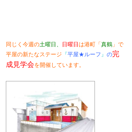
同じく今週の
土曜日、
日曜日
は港町「
真鶴
」で
完
平屋の新たなステージ
『
平屋★ルーフ
』
の
成見学会
を開催しています。