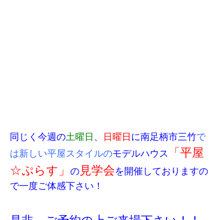
同じく今週の
土曜日
、
日曜日
に南足柄市三竹
で
「平屋
は新しい平屋スタイルの
モデルハウス
☆ぷらす」
見学会
の
を開催しておりますの
で一度ご体感下さい！