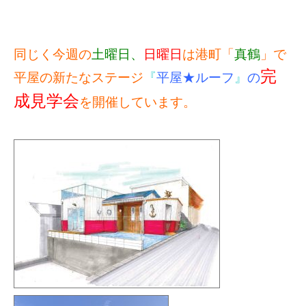
同じく今週の
土曜日、
日曜日
は港町「
真鶴
」で
完
平屋の新たなステージ
『
平屋★ルーフ
』
の
成見学会
を開催しています。