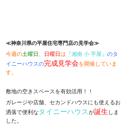
≪神奈川県の平屋住宅専門店の見学会≫
今週の
土曜日、
日曜日
は
『湘南 小 平屋』
のタ
完成見学会
イニーハウスの
を開催していま
す。
敷地の空きスペースを有効活用！！
ガレージや店舗、セカンドハウスにも使える
お
タイニーハウス
誕生
洒落で便利な
が
しま
した。