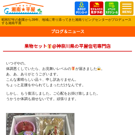
昭和57年の創業から39年、地域に寄り添ってきた湘南リビングセンターがプロデュース
する湘南平屋
ブログ＆ニュース
果物セット
@神奈川県の平屋住宅専門店
いつぞやの。
体調悪くしていたら、お見舞いレベルの
が届きました
。
あ、あ、ありがとうございます。
こんな素晴らしい品々、申し訳ありません。
ちょっと足腰をやられてしまっただけなんです。
しかし、もう復活しました。ご心配をお掛け致しました。
うかうか体調も崩せないです。頑張ります。