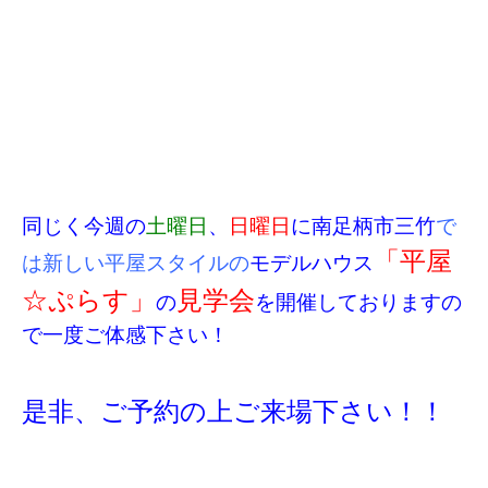
同じく今週の
土曜日
、
日曜日
に南足柄市三竹
で
「平屋
は新しい平屋スタイルの
モデルハウス
☆ぷらす」
見学会
の
を開催しておりますの
で一度ご体感下さい！
是非、ご予約の上ご来場下さい！！