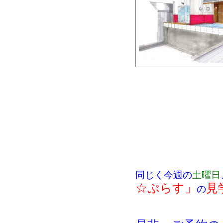
同じく今週の
土曜日
☆ぷらす」
見
の