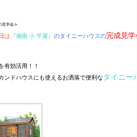
の見学会≫
完成見学
日
は
『湘南 小 平屋』
のタイニーハウスの
を有効活用！！
タイニー
カンドハウスにも使える
お洒落で便利な