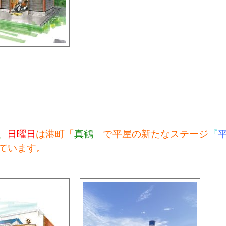
、
日曜日
は港町「
真鶴
」で平屋の新たなステージ
『
ています。