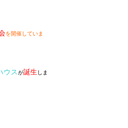
会
を開催していま
ハウス
誕生
が
しま