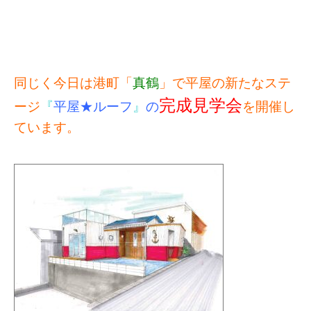
同じく今日は港町「
真鶴
」で平屋の新たなステ
完成見学会
ージ
『
平屋★ルーフ
』
の
を開催し
ています。