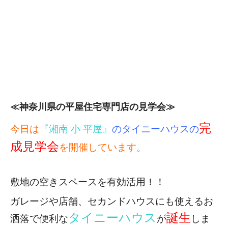
≪神奈川県の平屋住宅専門店の見学会≫
完
今日は
『湘南 小 平屋』
のタイニーハウスの
成見学会
を開催しています。
敷地の空きスペースを有効活用！！
ガレージや店舗、セカンドハウスにも使える
お
タイニーハウス
誕生
洒落で便利な
が
しま