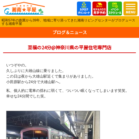
昭和57年の創業から39年、地域に寄り添ってきた湘南リビングセンターがプロデュース
する湘南平屋
ブログ＆ニュース
至福の24分@神奈川県の平屋住宅専門店
いつぞやの。
久しぶりに大雄山線に乗りました。
この日は夜から大雄山駅近くで集まりがありました。
小田原駅から24分で大雄山駅へ。
私、個人的に電車の揺れに弱くて、ついつい眠くなってしまいます笑笑。
幸せな24分間でした笑。