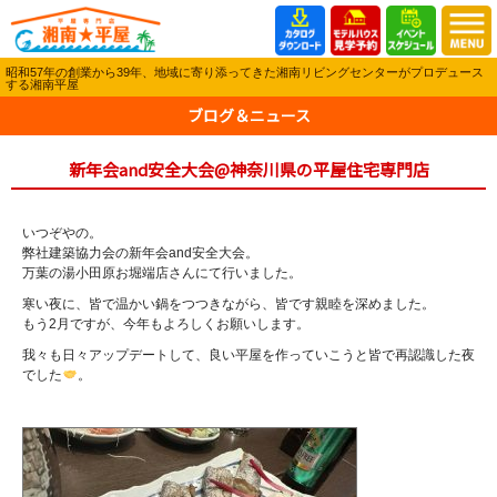
昭和57年の創業から39年、地域に寄り添ってきた湘南リビングセンターがプロデュース
する湘南平屋
ブログ＆ニュース
新年会and安全大会@神奈川県の平屋住宅専門店
いつぞやの。
弊社建築協力会の新年会and安全大会。
万葉の湯小田原お堀端店さんにて行いました。
寒い夜に、皆で温かい鍋をつつきながら、皆です親睦を深めました。
もう2月ですが、今年もよろしくお願いします。
我々も日々アップデートして、良い平屋を作っていこうと皆で再認識した夜
でした
。