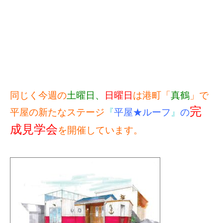
同じく今週の
土曜日、
日曜日
は港町「
真鶴
」で
完
平屋の新たなステージ
『
平屋★ルーフ
』
の
成見学会
を開催しています。