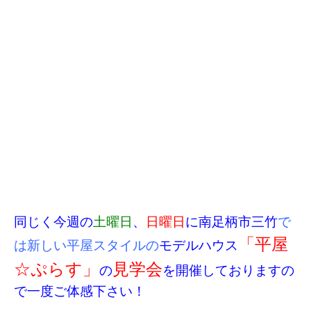
同じく今週の
土曜日
、
日曜日
に南足柄市三竹
で
「平屋
は新しい平屋スタイルの
モデルハウス
☆ぷらす」
見学会
の
を開催しておりますの
で一度ご体感下さい！