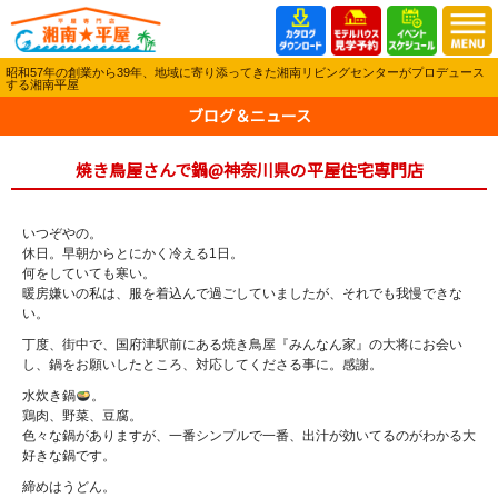
昭和57年の創業から39年、地域に寄り添ってきた湘南リビングセンターがプロデュース
する湘南平屋
ブログ＆ニュース
焼き鳥屋さんで鍋@神奈川県の平屋住宅専門店
いつぞやの。
休日。早朝からとにかく冷える1日。
何をしていても寒い。
暖房嫌いの私は、服を着込んで過ごしていましたが、それでも我慢できな
い。
丁度、街中で、国府津駅前にある焼き鳥屋『みんなん家』の大将にお会い
し、鍋をお願いしたところ、対応してくださる事に。感謝。
水炊き鍋
。
鶏肉、野菜、豆腐。
色々な鍋がありますが、一番シンプルで一番、出汁が効いてるのがわかる大
好きな鍋です。
締めはうどん。