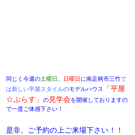
同じく今週の
土曜日
、
日曜日
に南足柄市三竹
で
「平屋
は新しい平屋スタイルの
モデルハウス
☆ぷらす」
見学会
の
を開催しておりますの
で一度ご体感下さい！
是非、ご予約の上ご来場下さい！！