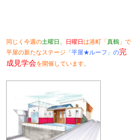
同じく今週の
土曜日、
日曜日
は港町「
真鶴
」で
完
平屋の新たなステージ
『
平屋★ルーフ
』
の
成見学会
を開催しています。