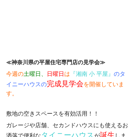
≪神奈川県の平屋住宅専門店の見学会≫
今週の
土曜日、
日曜日
は
『湘南 小 平屋』
のタ
完成見学会
イニーハウスの
を開催していま
す。
敷地の空きスペースを有効活用！！
ガレージや店舗、セカンドハウスにも使える
お
タイニーハウス
誕生
洒落で便利な
が
しま