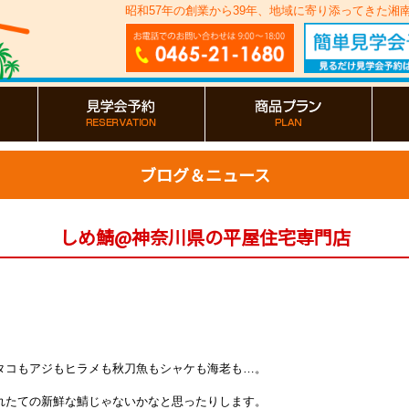
昭和57年の創業から39年、地域に寄り添ってきた
ブログ＆ニュース
しめ鯖@神奈川県の平屋住宅専門店
タコもアジもヒラメも秋刀魚もシャケも海老も…。
れたての新鮮な鯖じゃないかなと思ったりします。