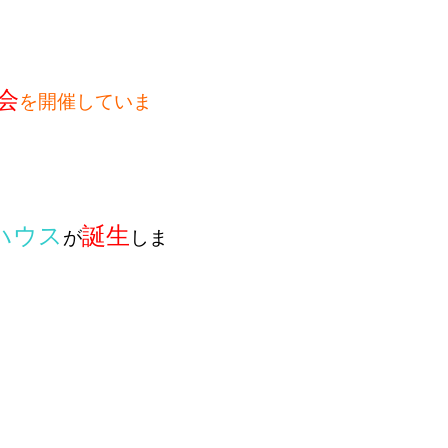
会
を開催していま
ハウス
誕生
が
しま