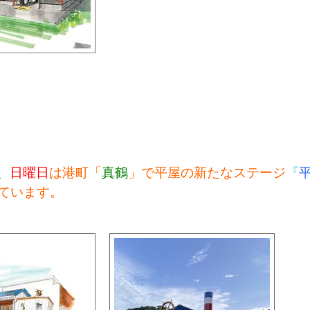
、
日曜日
は港町「
真鶴
」で平屋の新たなステージ
『
ています。