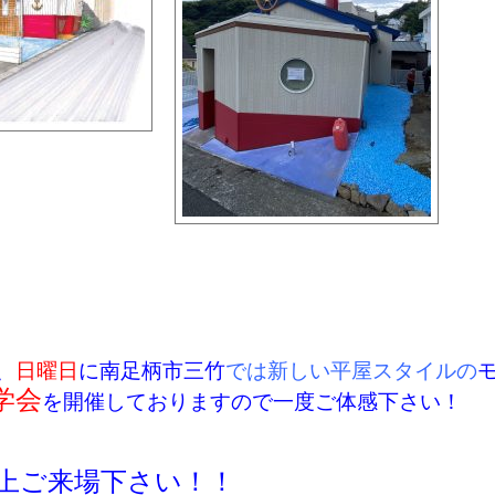
、
日曜日
に南足柄市三竹
では新しい平屋スタイルの
学会
を開催しておりますので一度ご体感下さい！
上ご来場下さい！！