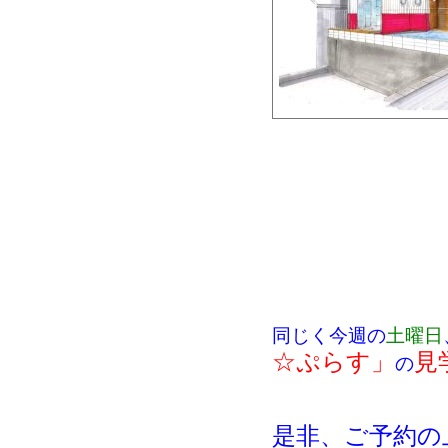
同じく今週の
土曜日
☆ぷらす」
見
の
是非、ご予約の