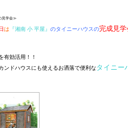
の見学会≫
完成見学
日
は
『湘南 小 平屋』
のタイニーハウスの
を有効活用！！
タイニー
カンドハウスにも使える
お洒落で便利な