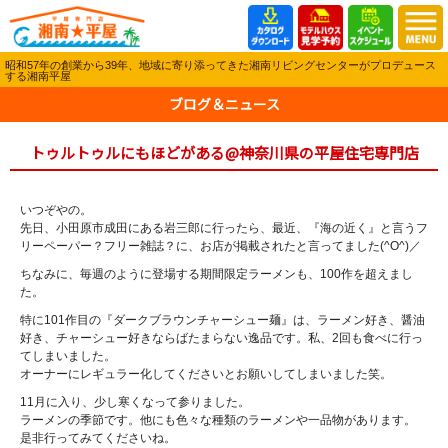
昭和57年の創業から39年、地域に寄り添ってきた湘南リビングセンターがプロデュース
する湘南平屋
ブログ＆ニュース
トゥルトゥルにもほどがある@神奈川県の平屋住宅専門店
いつぞやの。
先日、小田原市成田にある岩三郎に行ったら、最近、『海の近く』と言うフ
リーペーパー？フリー雑誌？に、お店が掲載されたと言ってました(^O^)／
ちなみに、毎週のように登場する期間限定ラーメンも、100作を超えまし
た。
特に101作目の『ダークブラウンチャーシュー麺』は、ラーメン好き、醤油
好き、チャーシュー好きならばたまらない逸品です。私、2回も食べに行っ
てしまいました。
オーナーにレギュラー化してくださいとお願いしてしまいました笑。
11月に入り、少し寒くなって参りました。
ラーメンの季節です。他にも色々な種類のラーメンや一品物があります。
是非行ってみてくださいね。