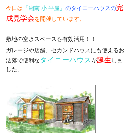
完
今日は
『湘南 小 平屋』
のタイニーハウスの
成見学会
を開催しています。
敷地の空きスペースを有効活用！！
ガレージや店舗、セカンドハウスにも使える
お
タイニーハウス
誕生
洒落で便利な
が
しま
した。