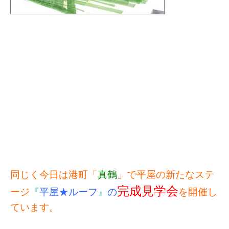
同じく今日は港町「
真鶴
」で平屋の新たなステ
完成見学会
ージ
『
平屋★ルーフ
』
の
を開催し
ています。