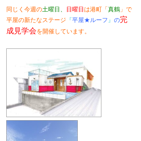
同じく今週の
土曜日、
日曜日
は港町「
真鶴
」で
完
平屋の新たなステージ
『
平屋★ルーフ
』
の
成見学会
を開催しています。