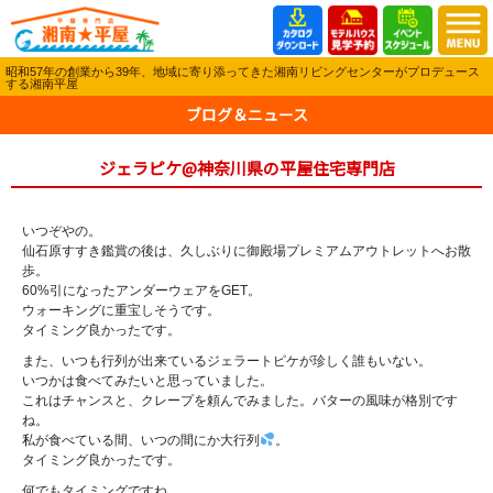
昭和57年の創業から39年、地域に寄り添ってきた湘南リビングセンターがプロデュース
する湘南平屋
ブログ＆ニュース
ジェラピケ@神奈川県の平屋住宅専門店
いつぞやの。
仙石原すすき鑑賞の後は、久しぶりに御殿場プレミアムアウトレットへお散
歩。
60%引になったアンダーウェアをGET。
ウォーキングに重宝しそうです。
タイミング良かったです。
また、いつも行列が出来ているジェラートピケが珍しく誰もいない。
いつかは食べてみたいと思っていました。
これはチャンスと、クレープを頼んでみました。バターの風味が格別です
ね。
私が食べている間、いつの間にか大行列
。
タイミング良かったです。
何でもタイミングですね。