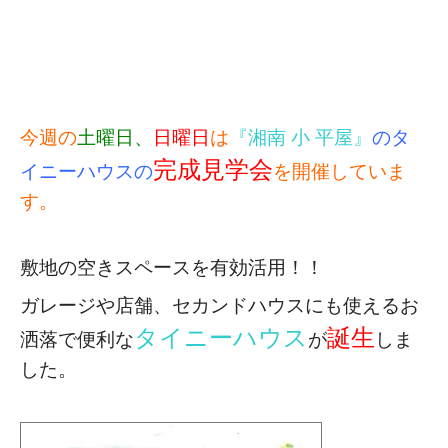
今週の
土曜日、
日曜日
は
『湘南 小 平屋』
のタ
完成見学会
イニーハウスの
を開催していま
す。
敷地の空きスペースを有効活用！！
ガレージや店舗、セカンドハウスにも使える
お
タイニーハウス
誕生
洒落で便利な
が
しま
した。