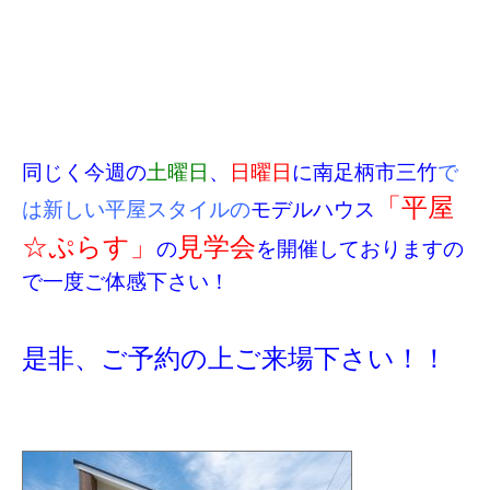
同じく今週の
土曜日
、
日曜日
に南足柄市三竹
で
「平屋
は新しい平屋スタイルの
モデルハウス
☆ぷらす」
見学会
の
を開催しておりますの
で一度ご体感下さい！
是非、ご予約の上ご来場下さい！！