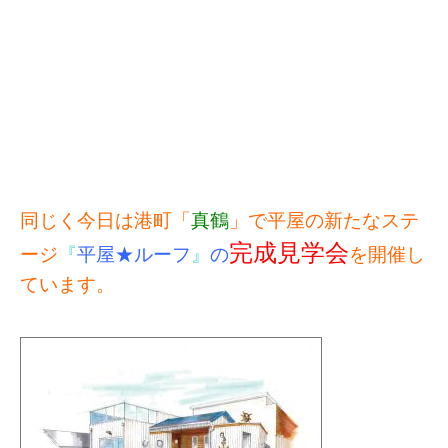
同じく今日は港町「
真鶴
」で平屋の新たなステ
完成見学会
ージ
『
平屋★ルーフ
』
の
を開催し
ています。