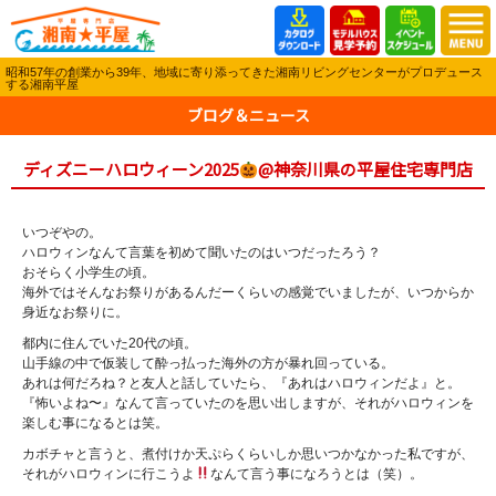
昭和57年の創業から39年、地域に寄り添ってきた湘南リビングセンターがプロデュース
する湘南平屋
ブログ＆ニュース
ディズニーハロウィーン2025
@神奈川県の平屋住宅専門店
いつぞやの。
ハロウィンなんて言葉を初めて聞いたのはいつだったろう？
おそらく小学生の頃。
海外ではそんなお祭りがあるんだーくらいの感覚でいましたが、いつからか
身近なお祭りに。
都内に住んでいた20代の頃。
山手線の中で仮装して酔っ払った海外の方が暴れ回っている。
あれは何だろね？と友人と話していたら、『あれはハロウィンだよ』と。
『怖いよね〜』なんて言っていたのを思い出しますが、それがハロウィンを
楽しむ事になるとは笑。
カボチャと言うと、煮付けか天ぷらくらいしか思いつかなかった私ですが、
それがハロウィンに行こうよ
なんて言う事になろうとは（笑）。