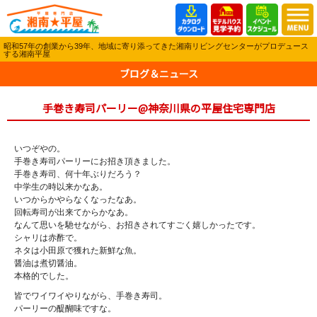
昭和57年の創業から39年、地域に寄り添ってきた湘南リビングセンターがプロデュース
する湘南平屋
ブログ＆ニュース
手巻き寿司パーリー@神奈川県の平屋住宅専門店
いつぞやの。
手巻き寿司パーリーにお招き頂きました。
手巻き寿司、何十年ぶりだろう？
中学生の時以来かなあ。
いつからかやらなくなったなあ。
回転寿司が出来てからかなあ。
なんて思いを馳せながら、お招きされてすごく嬉しかったです。
シャリは赤酢で。
ネタは小田原で獲れた新鮮な魚。
醤油は煮切醤油。
本格的でした。
皆でワイワイやりながら、手巻き寿司。
パーリーの醍醐味ですな。