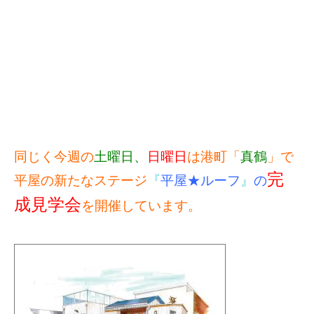
同じく今週の
土曜日、
日曜日
は港町「
真鶴
」で
完
平屋の新たなステージ
『
平屋★ルーフ
』
の
成見学会
を開催しています。