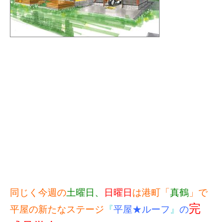
同じく今週の
土曜日、
日曜日
は港町「
真鶴
」で
完
平屋の新たなステージ
『
平屋★ルーフ
』
の