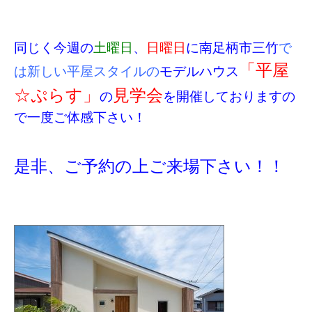
同じく今週の
土曜日
、
日曜日
に南足柄市三竹
で
「平屋
は新しい平屋スタイルの
モデルハウス
☆ぷらす」
見学会
の
を開催しておりますの
で一度ご体感下さい！
是非、ご予約の上ご来場下さい！！