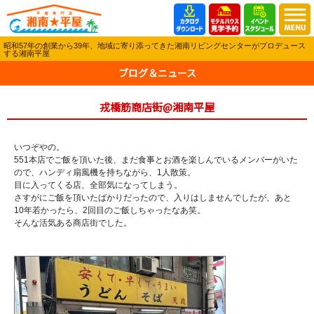
昭和57年の創業から39年、地域に寄り添ってきた湘南リビングセンターがプロデュース
する湘南平屋
ブログ＆ニュース
戎橋筋商店街@湘南平屋
いつぞやの。
551本店でご飯を頂いた後、まだ食事とお酒を楽しんでいるメンバーがいた
ので、ハンディ扇風機を持ちながら、1人散策。
目に入ってくる店、全部気になってしまう。
さすがにご飯を頂いたばかりだったので、入りはしませんでしたが、あと
10年若かったら、2回目のご飯しちゃったなあ笑。
そんな活気ある商店街でした。