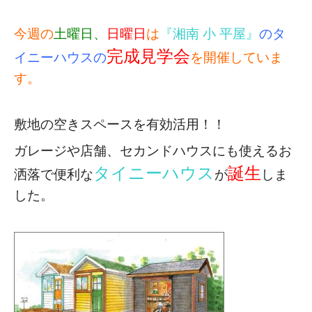
今週の
土曜日、
日曜日
は
『湘南 小 平屋』
のタ
完成見学会
イニーハウスの
を開催していま
す。
敷地の空きスペースを有効活用！！
ガレージや店舗、セカンドハウスにも使える
お
タイニーハウス
誕生
洒落で便利な
が
しま
した。