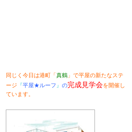
同じく今日は港町「
真鶴
」で平屋の新たなステ
完成見学会
ージ
『
平屋★ルーフ
』
の
を開催し
ています。