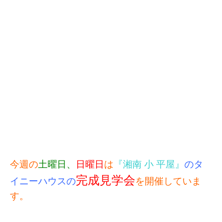
今週の
土曜日、
日曜日
は
『湘南 小 平屋』
のタ
完成見学会
イニーハウスの
を開催していま
す。