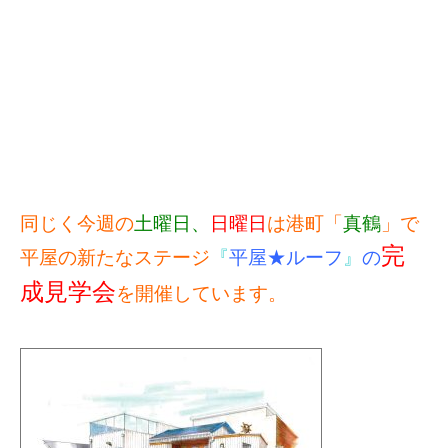
同じく今週の
土曜日、
日曜日
は港町「
真鶴
」で
完
平屋の新たなステージ
『
平屋★ルーフ
』
の
成見学会
を開催しています。