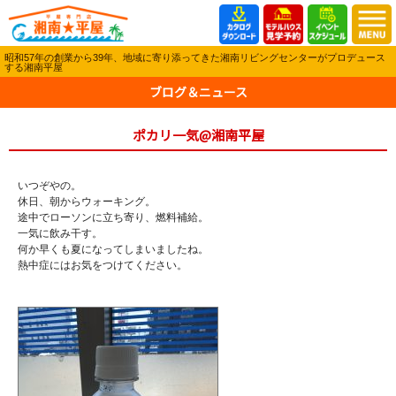
昭和57年の創業から39年、地域に寄り添ってきた湘南リビングセンターがプロデュース
する湘南平屋
ブログ＆ニュース
ポカリ一気@湘南平屋
いつぞやの。
休日、朝からウォーキング。
途中でローソンに立ち寄り、燃料補給。
一気に飲み干す。
何か早くも夏になってしまいましたね。
熱中症にはお気をつけてください。