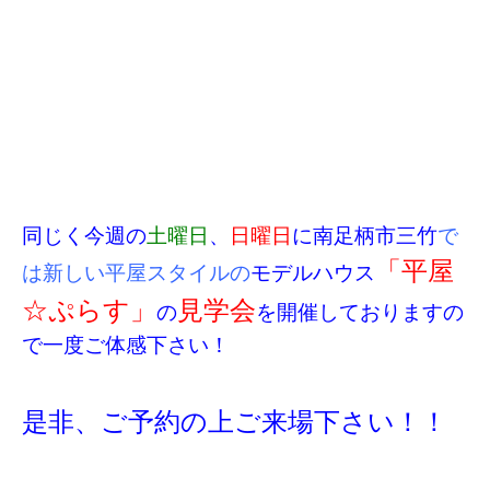
同じく今週の
土曜日
、
日曜日
に南足柄市三竹
で
「平屋
は新しい平屋スタイルの
モデルハウス
☆ぷらす」
見学会
の
を開催しておりますの
で一度ご体感下さい！
是非、ご予約の上ご来場下さい！！