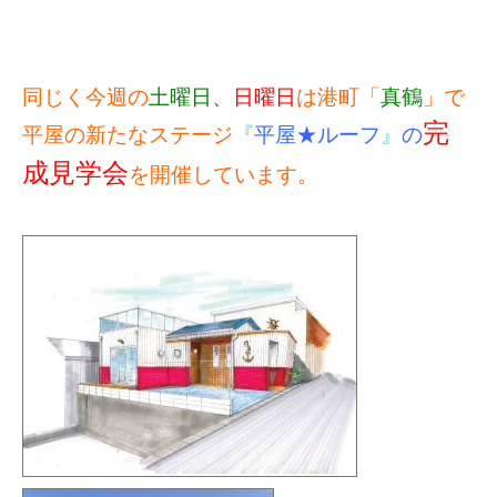
同じく今週の
土曜日、
日曜日
は港町「
真鶴
」で
完
平屋の新たなステージ
『
平屋★ルーフ
』
の
成見学会
を開催しています。