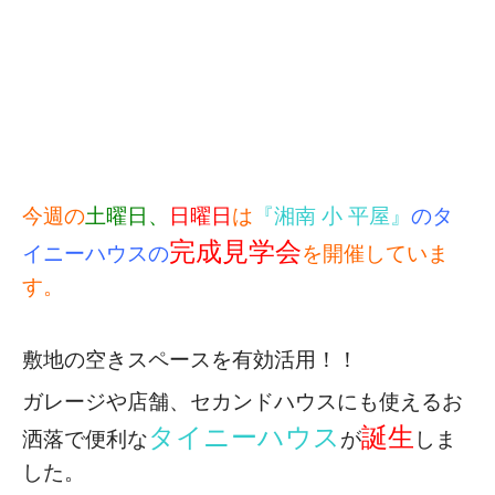
今週の
土曜日、
日曜日
は
『湘南 小 平屋』
のタ
完成見学会
イニーハウスの
を開催していま
す。
敷地の空きスペースを有効活用！！
ガレージや店舗、セカンドハウスにも使える
お
タイニーハウス
誕生
洒落で便利な
が
しま
した。