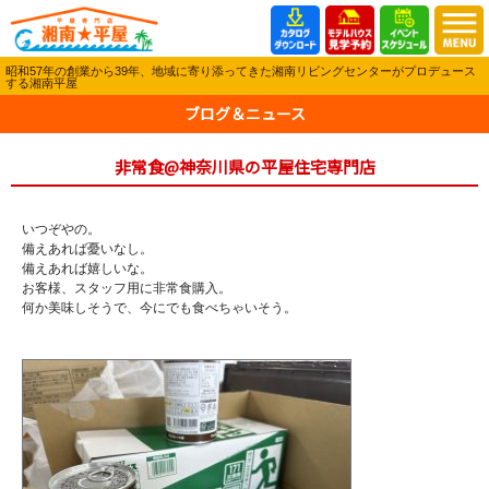
昭和57年の創業から39年、地域に寄り添ってきた湘南リビングセンターがプロデュース
する湘南平屋
ブログ＆ニュース
非常食@神奈川県の平屋住宅専門店
いつぞやの。
備えあれば憂いなし。
備えあれば嬉しいな。
お客様、スタッフ用に非常食購入。
何か美味しそうで、今にでも食べちゃいそう。