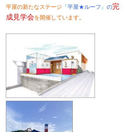
完
平屋の新たなステージ
『
平屋★ルーフ
』
の
成見学会
を開催しています。