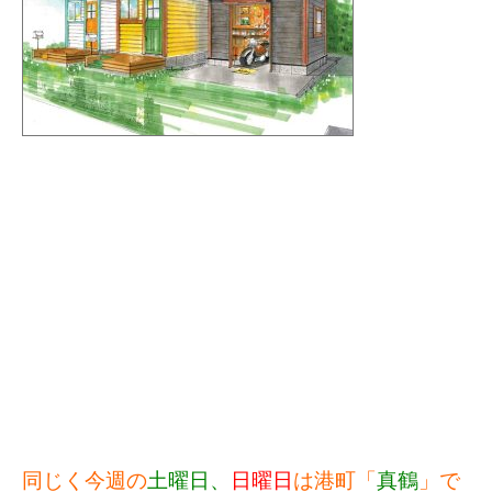
同じく今週の
土曜日、
日曜日
は港町「
真鶴
」で