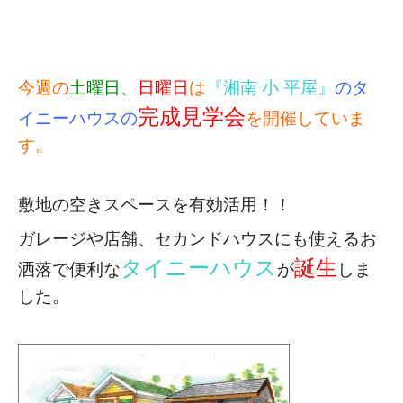
今週の
土曜日、
日曜日
は
『湘南 小 平屋』
のタ
完成見学会
イニーハウスの
を開催していま
す。
敷地の空きスペースを有効活用！！
ガレージや店舗、セカンドハウスにも使える
お
タイニーハウス
誕生
洒落で便利な
が
しま
した。