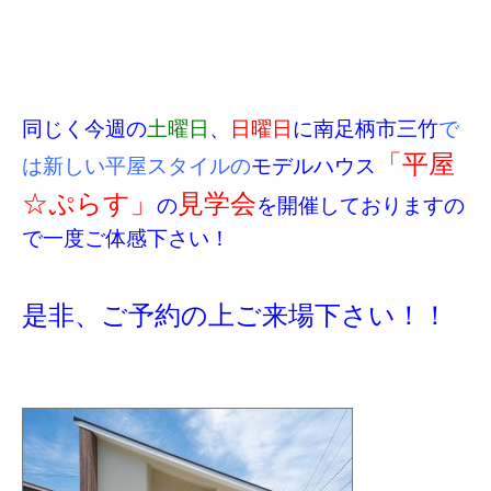
同じく今週の
土曜日
、
日曜日
に南足柄市三竹
で
「平屋
は新しい平屋スタイルの
モデルハウス
☆ぷらす」
見学会
の
を開催しておりますの
で一度ご体感下さい！
是非、ご予約の上ご来場下さい！！