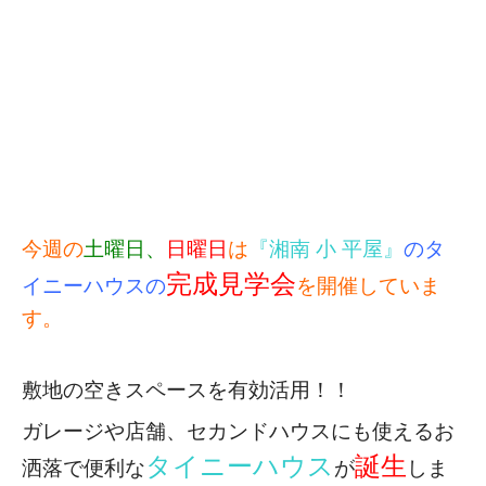
今週の
土曜日、
日曜日
は
『湘南 小 平屋』
のタ
完成見学会
イニーハウスの
を開催していま
す。
敷地の空きスペースを有効活用！！
ガレージや店舗、セカンドハウスにも使える
お
タイニーハウス
誕生
洒落で便利な
が
しま