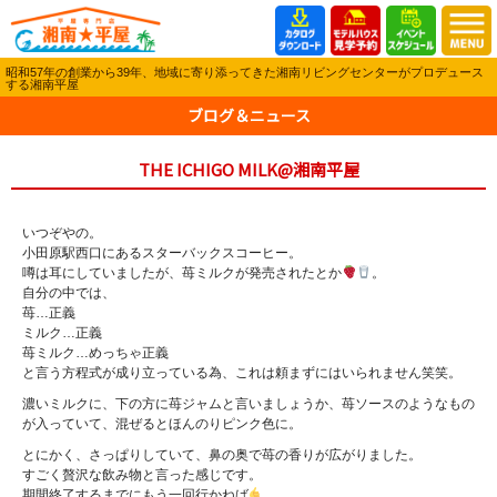
昭和57年の創業から39年、地域に寄り添ってきた湘南リビングセンターがプロデュース
する湘南平屋
ブログ＆ニュース
THE ICHIGO MILK@湘南平屋
いつぞやの。
小田原駅西口にあるスターバックスコーヒー。
噂は耳にしていましたが、苺ミルクが発売されたとか
。
自分の中では、
苺…正義
ミルク…正義
苺ミルク…めっちゃ正義
と言う方程式が成り立っている為、これは頼まずにはいられません笑笑。
濃いミルクに、下の方に苺ジャムと言いましょうか、苺ソースのようなもの
が入っていて、混ぜるとほんのりピンク色に。
とにかく、さっぱりしていて、鼻の奥で苺の香りが広がりました。
すごく贅沢な飲み物と言った感じです。
期間終了するまでにもう一回行かねば
。