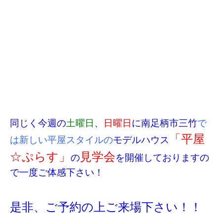
同じく今週の
土曜日
、
日曜日
に南足柄市三竹
で
「平屋
は新しい平屋スタイルの
モデルハウス
☆ぷらす」
見学会
の
を開催しておりますの
で一度ご体感下さい！
是非、ご予約の上ご来場下さい！！