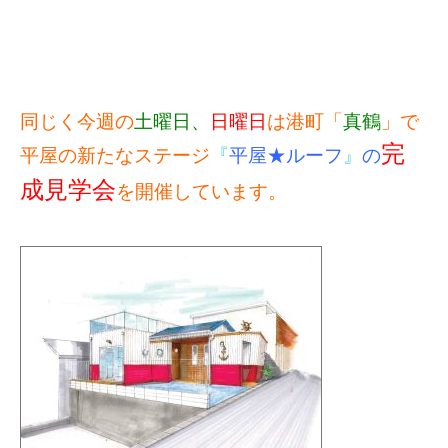
同じく今週の
土曜日、
日曜日
は港町「
真鶴
」で
完
平屋の新たなステージ
『
平屋★ルーフ
』
の
成見学会
を開催しています。