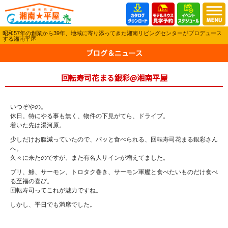
昭和57年の創業から39年、地域に寄り添ってきた湘南リビングセンターがプロデュース
する湘南平屋
ブログ＆ニュース
回転寿司花まる銀彩@湘南平屋
いつぞやの。
休日。特にやる事も無く、物件の下見がてら、ドライブ。
着いた先は湯河原。
少しだけお腹減っていたので、パッと食べられる、回転寿司花まる銀彩さん
へ。
久々に来たのですが、また有名人サインが増えてました。
ブリ、鯵、サーモン、トロタク巻き、サーモン軍艦と食べたいものだけ食べ
る至福の喜び。
回転寿司ってこれが魅力ですね。
しかし、平日でも満席でした。