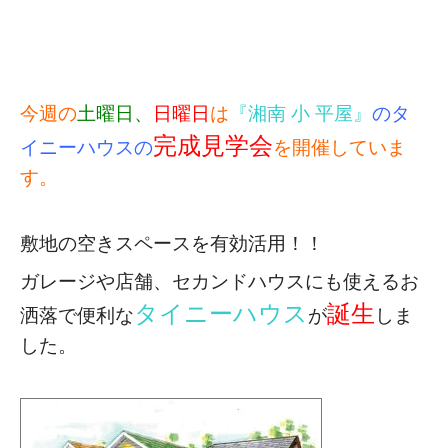
今週の
土曜日、
日曜日
は
『湘南 小 平屋』
のタ
完成見学会
イニーハウスの
を開催していま
す。
敷地の空きスペースを有効活用！！
ガレージや店舗、セカンドハウスにも使える
お
タイニーハウス
誕生
洒落で便利な
が
しま
した。