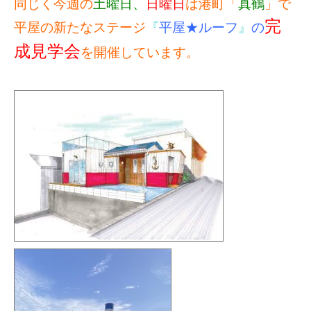
同じく今週の
土曜日、
日曜日
は港町「
真鶴
」で
完
平屋の新たなステージ
『
平屋★ルーフ
』
の
成見学会
を開催しています。