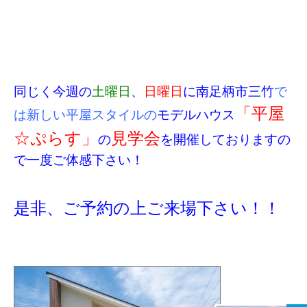
同じく今週の
土曜日
、
日曜日
に南足柄市三竹
で
「平屋
は新しい平屋スタイルの
モデルハウス
☆ぷらす」
見学会
の
を開催しておりますの
で一度ご体感下さい！
是非、ご予約の上ご来場下さい！！