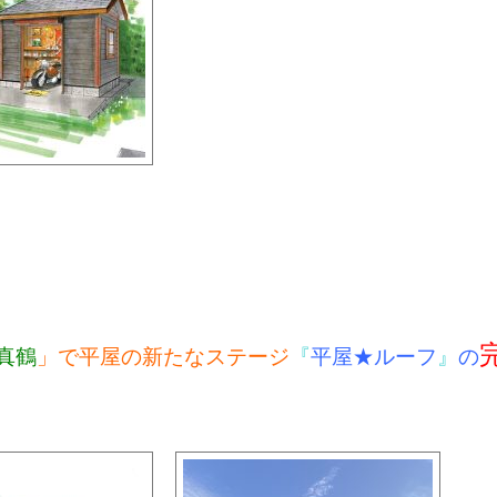
真鶴
」で平屋の新たなステージ
『
平屋★ルーフ
』
の