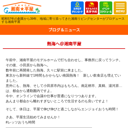
昭和57年の創業から39年、地域に寄り添ってきた湘南リビングセンターがプロデュース
する湘南平屋
ブログ＆ニュース
熱海へ＠湘南平屋
午前中、湘南平屋のモデルホームで打ち合わせし、事務所に戻ってランチ。
その後、小田原から熱海へ。
数年前に再開発した熱海。久々に駅前に来ました。
東京から新幹線で1時間もかからない南国熱海！ 新しい飲食店も増えてい
ました。
意外にも、熱海、そして小田原市内はもちろん、南足柄市、真鶴、湯河原…
は、都会から通勤圏内ですよ。
今や、オンラインで会議や仕事が普通になりつつあります。
あんまり都会から離れすぎないところで生活するのも良いですよ！
そして、休日は、平屋で伸び伸びと過ごしながらエンジョイおうち時間！
さあ、平屋生活始めてみませんか！
#レッツおうち時間