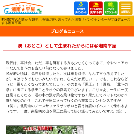
昭和57年の創業から39年、地域に寄り添ってきた湘南リビングセンターがプロデュース
する湘南平屋
ブログ＆ニュース
漢（おとこ）として生まれたからには＠湘南平屋
現代は、車社会。ただ、車を所有する方も少なくなってきて、今やシェアカ
ーなんて言うのも当たり前になって参りました。
私が若い頃は、免許を取得したら、次は車を取得、なんて言う考えでした
が、今はそうでもないみたいですね。なんだか寂しい…。でも、これならど
うだ！乗りたくなって来たでしょう、その名も『黒王』！！漫画、『北斗の
拳』に出てくる拳王ことラオウの愛馬でございます。こりゃあ、一生に一度
は乗りたくなる、漢の中の漢が乗る乗り物ですね！果たしてペットなのか？
乗り物なのか？ これで平家に入って行くのも非常にナンセンスですが
（笑）。北海道のノースサファリサッポロと言う施設のイベントで乗れるよ
うです。一度、南足柄の山を黒王に乗って掛け巡ってみたいですね（笑）。