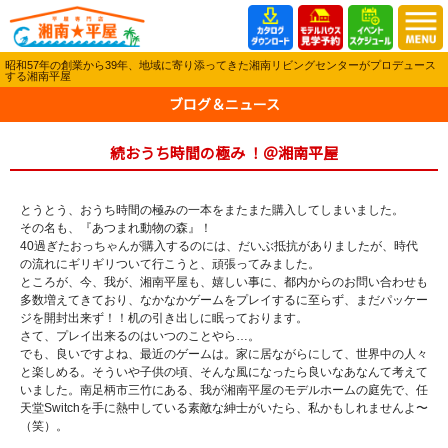
昭和57年の創業から39年、地域に寄り添ってきた湘南リビングセンターがプロデュース
する湘南平屋
ブログ＆ニュース
続おうち時間の極み ！＠湘南平屋
とうとう、おうち時間の極みの一本をまたまた購入してしまいました。
その名も、『あつまれ動物の森』！
40過ぎたおっちゃんが購入するのには、だいぶ抵抗がありましたが、時代
の流れにギリギリついて行こうと、頑張ってみました。
ところが、今、我が、湘南平屋も、嬉しい事に、都内からのお問い合わせも
多数増えてきており、なかなかゲームをプレイするに至らず、まだパッケー
ジを開封出来ず！！机の引き出しに眠っております。
さて、プレイ出来るのはいつのことやら…。
でも、良いですよね、最近のゲームは。家に居ながらにして、世界中の人々
と楽しめる。そういや子供の頃、そんな風になったら良いなあなんて考えて
いました。南足柄市三竹にある、我が湘南平屋のモデルホームの庭先で、任
天堂Switchを手に熱中している素敵な紳士がいたら、私かもしれませんよ〜
（笑）。