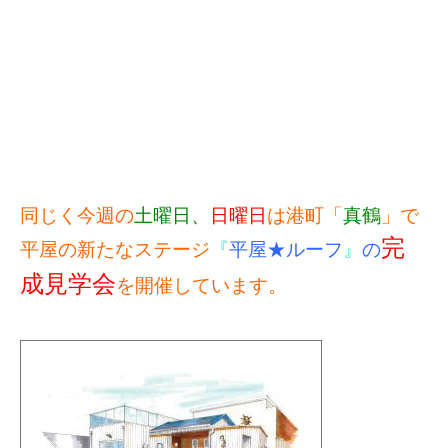
同じく今週の
土曜日、
日曜日
は港町「
真鶴
」で
完
平屋の新たなステージ
『
平屋★ルーフ
』
の
成見学会
を開催しています。