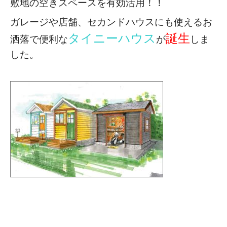
敷地の空きスペースを有効活用！！
ガレージや店舗、セカンドハウスにも使える
お
タイニーハウス
誕生
洒落で便利な
が
しま
した。