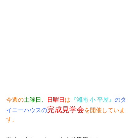
今週の
土曜日、
日曜日
は
『湘南 小 平屋』
のタ
完成見学会
イニーハウスの
を開催していま
す。