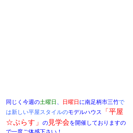
同じく今週の
土曜日
、
日曜日
に南足柄市三竹
で
「平屋
は新しい平屋スタイルの
モデルハウス
☆ぷらす」
見学会
の
を開催しておりますの
で一度ご体感下さい！