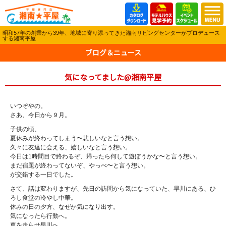
昭和57年の創業から39年、地域に寄り添ってきた湘南リビングセンターがプロデュース
する湘南平屋
ブログ＆ニュース
気になってました@湘南平屋
いつぞやの。
さあ、今日から９月。
子供の頃、
夏休みが終わってしまう〜悲しいなと言う想い。
久々に友達に会える、嬉しいなと言う想い。
今日は1時間目で終わるぞ、帰ったら何して遊ぼうかな〜と言う想い。
まだ宿題が終わってないぞ、やっべ〜と言う想い。
が交錯する一日でした。
さて、話は変わりますが、先日の訪問から気になっていた、早川にある、ひ
ろし食堂の冷やし中華。
休みの日の夕方、なぜか気になり出す。
気になったら行動へ。
車を走らせ早川へ。