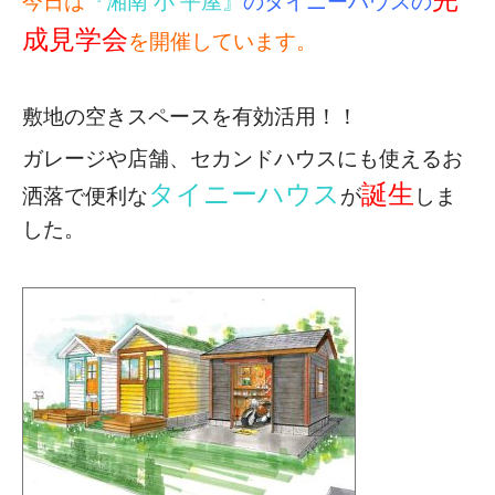
今日は
『湘南 小 平屋』
のタイニーハウスの
成見学会
を開催しています。
敷地の空きスペースを有効活用！！
ガレージや店舗、セカンドハウスにも使える
お
タイニーハウス
誕生
洒落で便利な
が
しま
した。