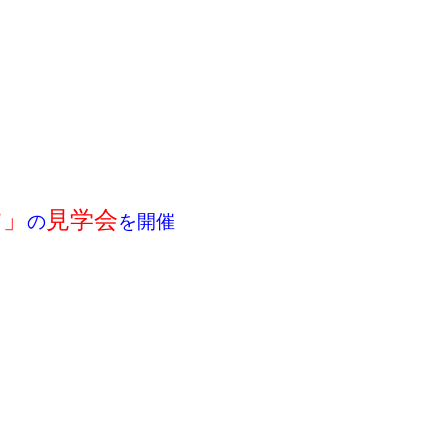
す」
見学会
の
を開催