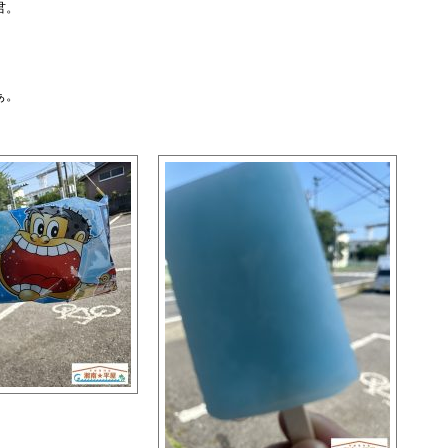
君。
ぁ。