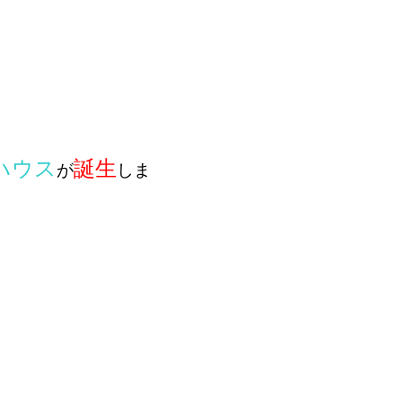
ハウス
誕生
が
しま