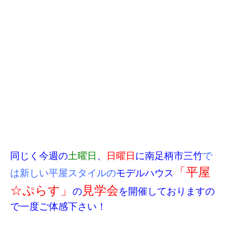
同じく今週の
土曜日
、
日曜日
に南足柄市三竹
で
「平屋
は新しい平屋スタイルの
モデルハウス
☆ぷらす」
見学会
の
を開催しておりますの
で一度ご体感下さい！