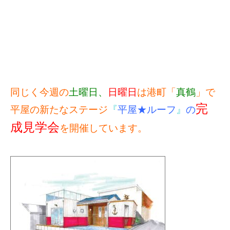
同じく今週の
土曜日、
日曜日
は港町「
真鶴
」で
完
平屋の新たなステージ
『
平屋★ルーフ
』
の
成見学会
を開催しています。