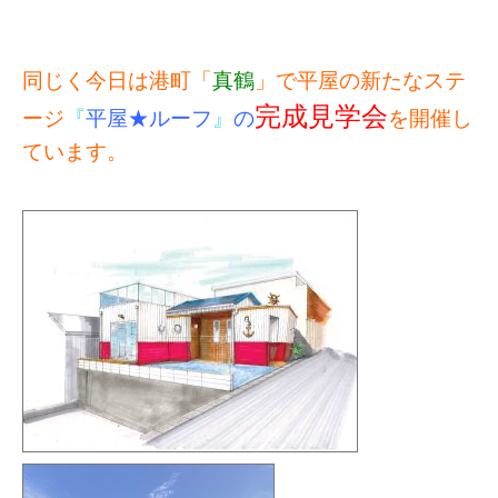
同じく今日は港町「
真鶴
」で平屋の新たなステ
完成見学会
ージ
『
平屋★ルーフ
』
の
を開催し
ています。