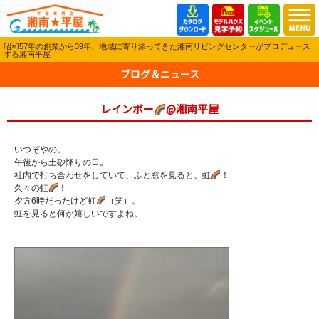
昭和57年の創業から39年、地域に寄り添ってきた湘南リビングセンターがプロデュース
する湘南平屋
ブログ＆ニュース
レインボー
@湘南平屋
いつぞやの。
午後から土砂降りの日。
社内で打ち合わせをしていて、ふと窓を見ると、虹
！
久々の虹
！
夕方6時だったけど虹
（笑）。
虹を見ると何か嬉しいですよね。