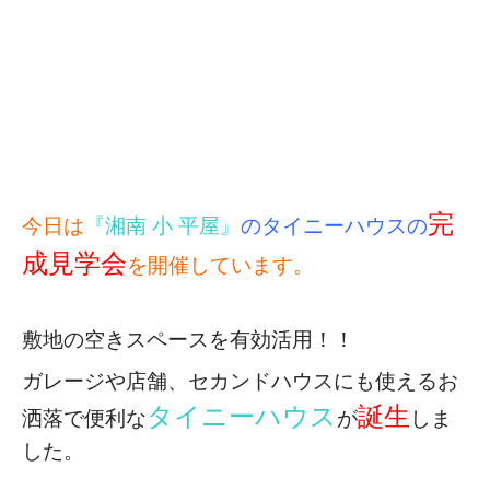
完
今日は
『湘南 小 平屋』
のタイニーハウスの
成見学会
を開催しています。
敷地の空きスペースを有効活用！！
ガレージや店舗、セカンドハウスにも使える
お
タイニーハウス
誕生
洒落で便利な
が
しま
した。