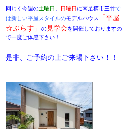
同じく今週の
土曜日
、
日曜日
に南足柄市三竹
で
「平屋
は新しい平屋スタイルの
モデルハウス
☆ぷらす」
見学会
の
を開催しておりますの
で一度ご体感下さい！
是非、ご予約の上ご来場下さい！！