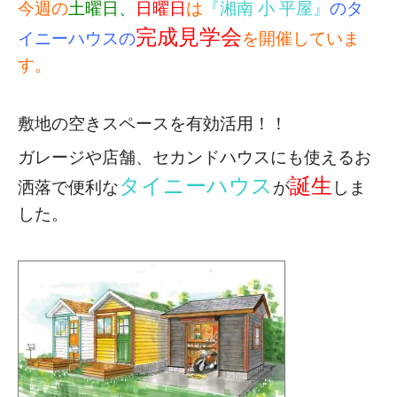
今週の
土曜日、
日曜日
は
『湘南 小 平屋』
のタ
完成見学会
イニーハウスの
を開催していま
す。
敷地の空きスペースを有効活用！！
ガレージや店舗、セカンドハウスにも使える
お
タイニーハウス
誕生
洒落で便利な
が
しま
した。