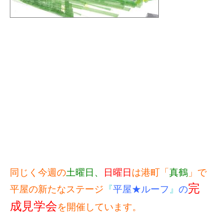
同じく今週の
土曜日、
日曜日
は港町「
真鶴
」で
完
平屋の新たなステージ
『
平屋★ルーフ
』
の
成見学会
を開催しています。