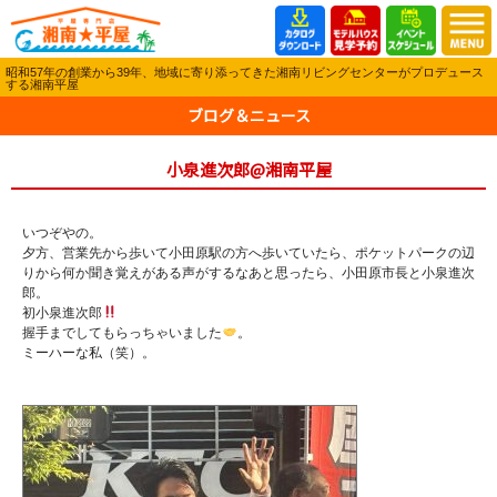
昭和57年の創業から39年、地域に寄り添ってきた湘南リビングセンターがプロデュース
する湘南平屋
ブログ＆ニュース
小泉進次郎@湘南平屋
いつぞやの。
夕方、営業先から歩いて小田原駅の方へ歩いていたら、ポケットパークの辺
りから何か聞き覚えがある声がするなあと思ったら、小田原市長と小泉進次
郎。
初小泉進次郎
握手までしてもらっちゃいました
。
ミーハーな私（笑）。