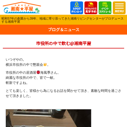
昭和57年の創業から39年、地域に寄り添ってきた湘南リビングセンターがプロデュース
する湘南平屋
ブログ＆ニュース
市役所の中で飲む@湘南平屋
いつぞやの。
横浜市役所の中で懇親会
。
市役所の中の居酒屋
海風季さん。
綺麗な市役所の中で、皆で一献。
斬新ですよね。
とても楽しく、皆様から為になるお話を聞かせて頂き、素敵な時間を過ごさ
せて頂きました。