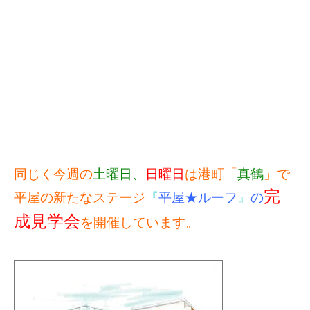
同じく今週の
土曜日、
日曜日
は港町「
真鶴
」で
完
平屋の新たなステージ
『
平屋★ルーフ
』
の
成見学会
を開催しています。