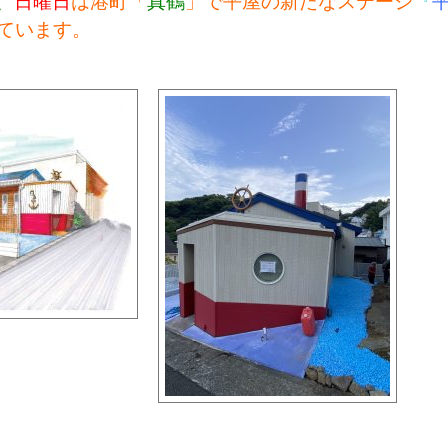
、
日曜日
は港町「
真鶴
」で平屋の新たなステージ
『
ています。