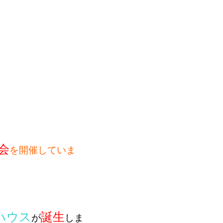
会
を開催していま
ハウス
誕生
が
しま