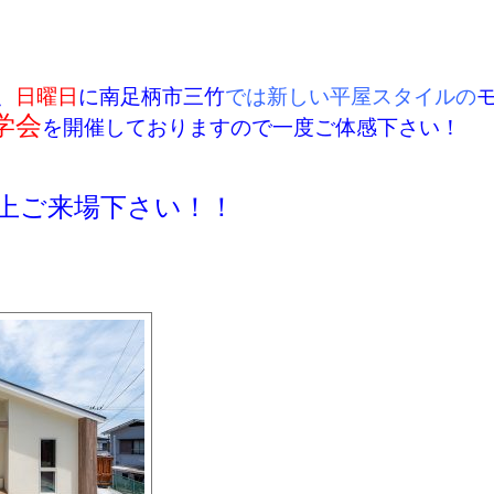
、
日曜日
に南足柄市三竹
では新しい平屋スタイルの
学会
を開催しておりますので一度ご体感下さい！
上ご来場下さい！！