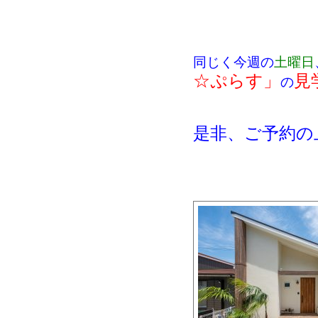
同じく今週の
土曜日
☆ぷらす」
見
の
是非、ご予約の