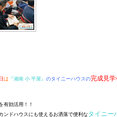
完成見学
日
は
『湘南 小 平屋』
のタイニーハウスの
を有効活用！！
タイニー
カンドハウスにも使える
お洒落で便利な