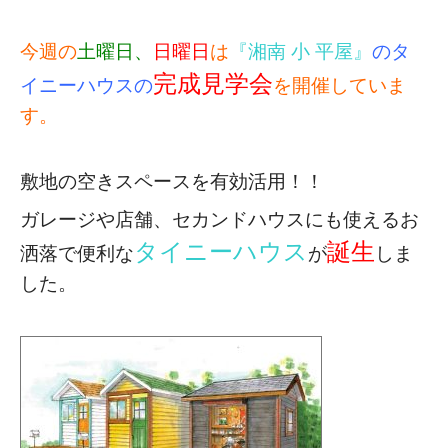
今週の
土曜日、
日曜日
は
『湘南 小 平屋』
のタ
完成見学会
イニーハウスの
を開催していま
す。
敷地の空きスペースを有効活用！！
ガレージや店舗、セカンドハウスにも使える
お
タイニーハウス
誕生
洒落で便利な
が
しま
した。