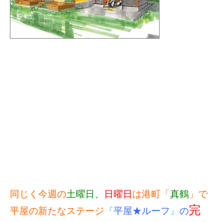
同じく今週の
土曜日、
日曜日
は港町「
真鶴
」で
完
平屋の新たなステージ
『
平屋★ルーフ
』
の