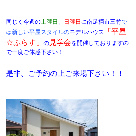
同じく今週の
土曜日
、
日曜日
に南足柄市三竹
で
「平屋
は新しい平屋スタイルの
モデルハウス
☆ぷらす」
見学会
の
を開催しておりますの
で一度ご体感下さい！
是非、ご予約の上ご来場下さい！！