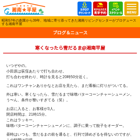
昭和57年の創業から39年、地域に寄り添ってきた湘南リビングセンターがプロデュース
する湘南平屋
ブログ＆ニュース
寒くなったら雪だるま@湘南平屋
いつぞやの。
小田原は荻窪あたりで打ち合わせ。
打ち合わせ終わり、時計を見ると20時50分近く。
これはワンチャンありかなとお店を見たら、まだ看板に灯りがついてる。
外は寒い。寒くなったら、雪だるまで味噌バターコーンチャーシューメン。
う〜ん、条件が整いすぎてる（笑）。
お店に入ると、お客様が3人。
閉店時間は、21時15分。
これはラッキー。
味噌バターコーンチャーシューメンに、調子に乗って餃子をオーダー。
昼時はいつも、雪だるまの前を通ると、行列で諦めざるを得ないのですが、