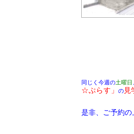
同じく今週の
土曜日
☆ぷらす」
見
の
是非、ご予約の