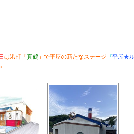
日
は港町「
真鶴
」で平屋の新たなステージ
『
平屋★
。