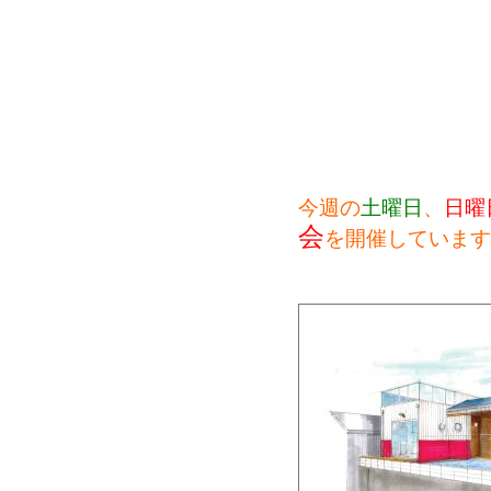
今週の
土曜日
、
日曜
会
を開催しています