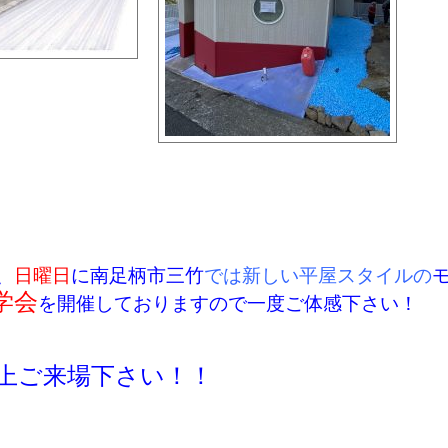
、
日曜日
に南足柄市三竹
では新しい平屋スタイルの
学会
を開催しておりますので一度ご体感下さい！
上ご来場下さい！！