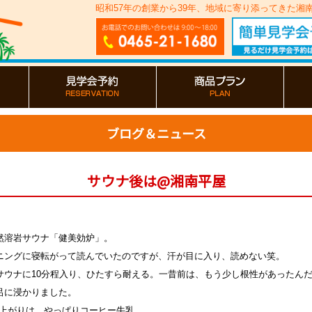
昭和57年の創業から39年、地域に寄り添ってきた
ブログ＆ニュース
サウナ後は@湘南平屋
然溶岩サウナ「健美効炉」。
ニングに寝転がって読んでいたのですが、汗が目に入り、読めない笑。
サウナに10分程入り、ひたすら耐える。一昔前は、もう少し根性があったん
呂に浸かりました。
上がりは、やっぱりコーヒー牛乳
。