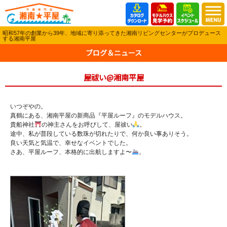
昭和57年の創業から39年、地域に寄り添ってきた湘南リビングセンターがプロデュース
する湘南平屋
ブログ＆ニュース
屋祓い@湘南平屋
いつぞやの。
真鶴にある、湘南平屋の新商品『平屋ルーフ』のモデルハウス。
貴船神社
の神主さんをお呼びして、屋祓い
。
途中、私が普段している数珠が切れたりで、何か良い事ありそう。
良い天気と気温で、幸せなイベントでした。
さあ、平屋ルーフ、本格的に出航しますよ〜
。