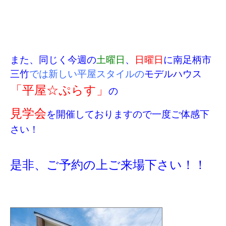
また、同じく今週の
土曜日
、
日曜日
に南足柄市
三竹
では新しい平屋スタイルの
モデルハウス
「平屋☆ぷらす」
の
見学会
を開催しておりますので一度ご体感下
さい！
是非、ご予約の上ご来場下さい！！