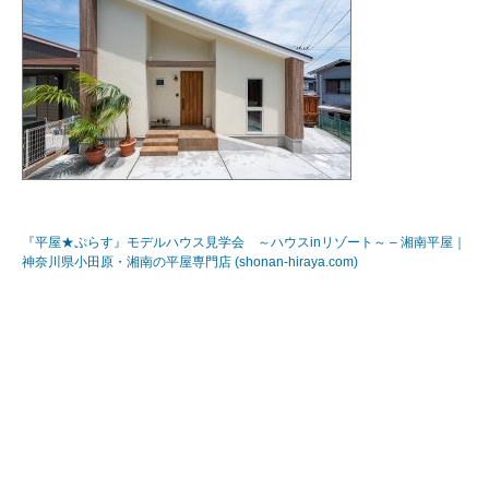
『平屋★ぷらす』モデルハウス見学会 ～ハウスinリゾート～ – 湘南平屋｜
神奈川県小田原・湘南の平屋専門店 (shonan-hiraya.com)