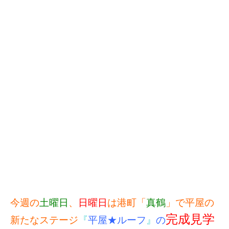
今週の
土曜日
、
日曜日
は港町「
真鶴
」で平屋の
完成見学
新たなステージ
『
平屋★ルーフ
』
の