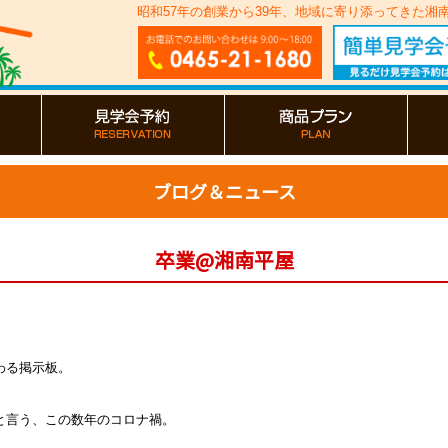
昭和57年の創業から39年、地域に寄り添ってきた
ブログ＆ニュース
卒業@湘南平屋
わる掲示板。
と言う、この数年のコロナ禍。