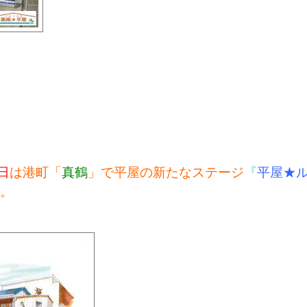
日
は港町「
真鶴
」で平屋の新たなステージ
『
平屋★
。