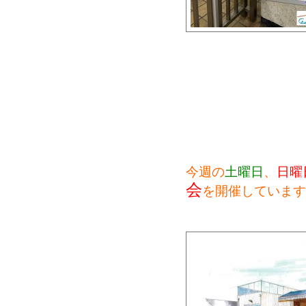
今週の
土曜日
、
日曜
会
を開催しています