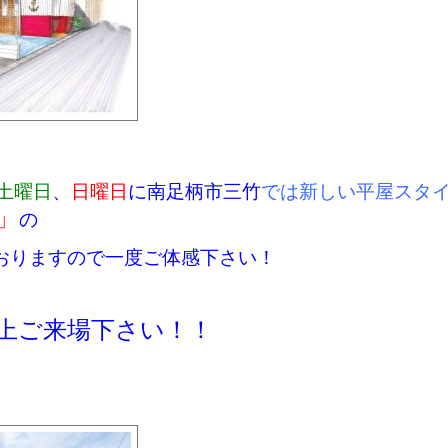
土曜日
、
日曜日
に南足柄市三竹
では新しい平屋スタ
」
の
おりますので一度ご体感下さい！
上ご来場下さい！！