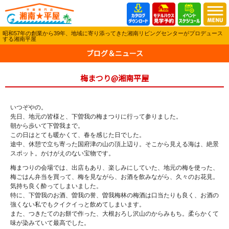
昭和57年の創業から39年、地域に寄り添ってきた湘南リビングセンターがプロデュース
する湘南平屋
ブログ＆ニュース
梅まつり@湘南平屋
いつぞやの。
先日、地元の皆様と、下曽我の梅まつりに行って参りました。
朝から歩いて下曽我まで。
この日はとても暖かくて、春を感じた日でした。
途中、休憩で立ち寄った国府津の山の頂上辺り。そこから見える海は、絶景
スポット。かけがえのない宝物です。
梅まつりの会場では、出店もあり、楽しみにしていた、地元の梅を使った、
梅ごはん弁当を買って、梅を見ながら、お酒を飲みながら、久々のお花見。
気持ち良く酔ってしまいました。
特に、下曽我のお酒、曽我の誉、曽我梅林の梅酒は口当たりも良く、お酒の
強くない私でもクイクイっと飲めてしまいます。
また、つきたてのお餅で作った、大根おろし沢山のからみもち。柔らかくて
味が染みていて最高でした。